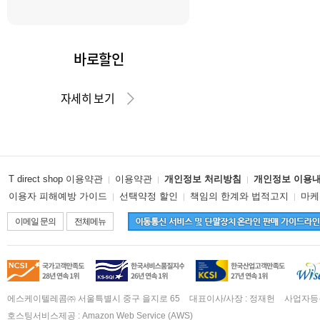
바로할인
자세히 보기
위로 이동
운
T direct shop 이용약관
이용약관
개인정보 처리방침
개인정보 이용
영
이용자 피해예방 가이드
선택약정 할인
책임의 한계와 법적고지
마케
정
이메일 문의
전체메뉴
책
및
약
인
증
관
정
에스케이텔레콤㈜ 서울특별시 중구 을지로 65
대표이사/사장 : 정재헌
사업자등록번
보
호스팅서비스제공 : Amazon Web Service (AWS)