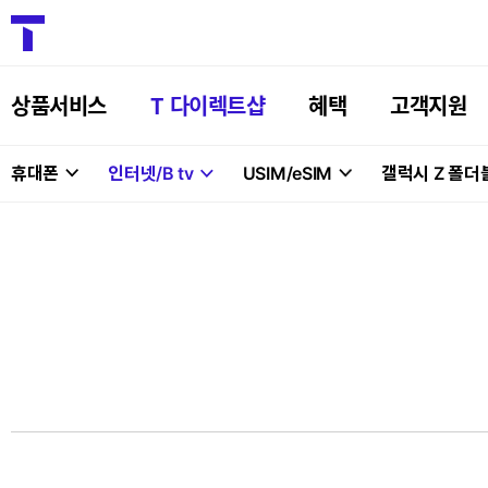
상품서비스
T 다이렉트샵
혜택
고객지원
휴대폰
인터넷/B tv
USIM/eSIM
갤럭시 Z 폴더
사
은
품
목
룍