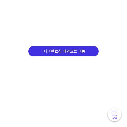
T다이렉트샵 메인으로 이동
빠
른
상담메뉴 접기/펴기 토글
메
뉴