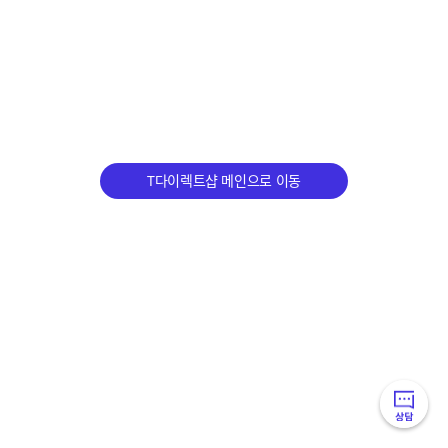
T다이렉트샵 메인으로 이동
빠
른
상담메뉴 접기/펴기 토글
메
뉴